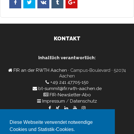
KONTAKT
Inhaltlich verantwortlich:
FIR an der RWTH Aachen
· Campus-Boulevard · 52074
Aachen
+49 241 47705-150
bt-summit@fir.rwth-aachen.de
FIR-Newsletter-Abo
Impressum
/
Datenschutz
Diese Webseite verwendet notwendige
Veranstalter:
Cookies und Statistik-Cookies.
FIR Aachen GmbH