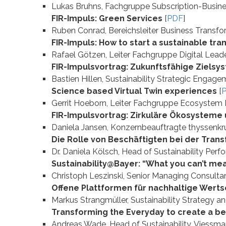
Lukas Bruhns, Fachgruppe Subscription-Busin
FIR-Impuls: Green Services
[
PDF
]
Ruben Conrad, Bereichsleiter Business Transfo
FIR-Impuls: How to start a sustainable tr
Rafael Götzen, Leiter Fachgruppe Digital Lead
FIR-Impulsvortrag: Zukunftsfähige Zielsy
Bastien Hillen, Sustainability Strategic Engag
Science based Virtual Twin experiences
[
Gerrit Hoeborn, Leiter Fachgruppe Ecosystem 
FIR-Impulsvortrag: Zirkuläre Ökosysteme
Daniela Jansen, Konzernbeauftragte thyssenkr
Die Rolle von Beschäftigten bei der Tra
Dr. Daniela Kölsch, Head of Sustainability Pe
Sustainability@Bayer: “What you can’t me
Christoph Leszinski, Senior Managing Consul
Offene Plattformen für nachhaltige Wer
Markus Strangmüller, Sustainability Strategy
Transforming the Everyday to create a b
Andreas Wade, Head of Sustainability, Viessm