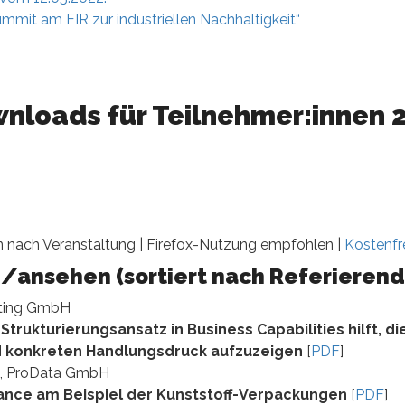
mmit am FIR zur industriellen Nachhaltigkeit“
nloads für Teilnehmer:innen 
n nach Veranstaltung | Firefox-Nutzung empfohlen |
Kostenfr
/ansehen (sortiert nach Referieren
lting GmbH
rukturierungsansatz in Business Capabilities hilft, die
nd konkreten Handlungsdruck aufzuzeigen
[
PDF
]
ive, ProData GmbH
hance am Beispiel der Kunststoff-Verpackungen
[
PDF
]