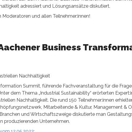
ltigkeit adressiert und Lösungsansätze diskutiert.
n Moderatoren und allen Teilnehmer:innen!
Aachener Business Transform
triellen Nachhaltigkeit
sformation Summit, führende Fachveranstaltung für die Frag
nter dem Thema „Industrial Sustainability“ erörterten Expert
riellen Nachhaltigkeit. Die rund 150 Teilnehmer:innen erhielte
chöpfungsnetzwerk, Mitarbeitende & Kultur, Management & Or
 Branchen und Wirtschaftszweige diskutierte man Gestaltung
in produzierenden Unternehmen.
 vom 12.05.2022: