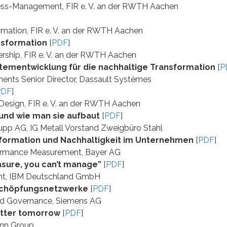
ess-Management, FIR e. V. an der RWTH Aachen
rmation, FIR e. V. an der RWTH Aachen
ansformation
[
PDF
]
ership, FIR e. V. an der RWTH Aachen
stementwicklung für die nachhaltige Transformation
[
P
ements Senior Director, Dassault Systèmes
PDF
]
Design, FIR e. V. an der RWTH Aachen
 und wie man sie aufbaut
[
PDF
]
upp AG, IG Metall Vorstand Zweigbüro Stahl
nsformation und Nachhaltigkeit im Unternehmen
[
PDF
]
rformance Measurement, Bayer AG
asure, you can’t manage”
[
PDF
]
tant, IBM Deutschland GmbH
tschöpfungsnetzwerke
[
PDF
]
 and Governance, Siemens AG
etter tomorrow
[
PDF
]
ann Group