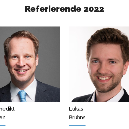
Referierende 2022
nedikt
Lukas
en
Bruhns