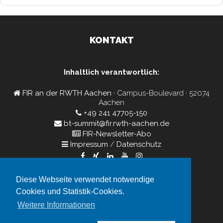
KONTAKT
Inhaltlich verantwortlich:
FIR an der RWTH Aachen
· Campus-Boulevard · 52074
Aachen
+49 241 47705-150
bt-summit@fir.rwth-aachen.de
FIR-Newsletter-Abo
Impressum
/
Datenschutz
Diese Webseite verwendet notwendige
Veranstalter:
Cookies und Statistik-Cookies.
FIR Aachen GmbH
Weitere Informationen
Impressum
/
Datenschutzerklärung